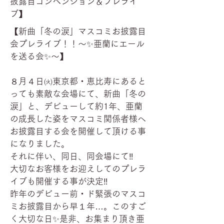
披露目コンベンション＆プレライ
ブ】
【新曲「冬の涙」マスコミお披露目
会プレライブ！！～✨亜蘭にエール
を送る会✨～】
８月４日㈫東京都・恵比寿にあると
っても素敵な会場にて、新曲「冬の
涙」と、デビューして約1年、亜蘭
の成長した姿をマスコミ関係者様へ
お披露目する会を開催して頂ける事
になりました。
それに伴い、同日、同会場にて‼️
大切なお客様をお迎えしてのプレラ
イブも開催する事が決定‼️
昨年のデビュー前・ド緊張のマスコ
ミお披露目から早１年…。このすご
く大切な日✨是非、お集まり頂き亜