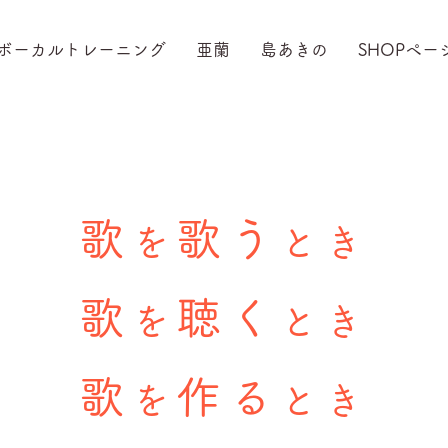
ボーカルトレーニング
亜蘭
島あきの
SHOPペー
歌
歌う
を
とき
歌
聴く
を
とき
歌
作る
を
とき