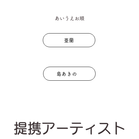
あいうえお順
亜蘭
島あきの
提携アーティスト