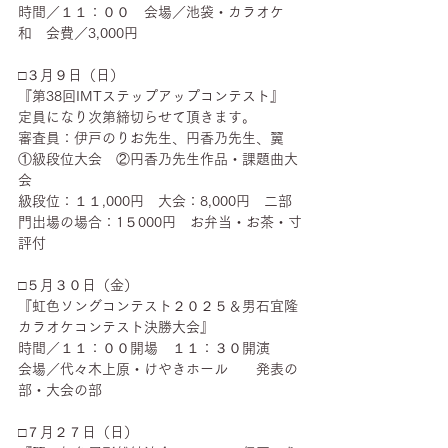
時間／１１：００　会場／池袋・カラオケ
和　会費／3,000円
□３月９日（日）
『第38回IMTステップアップコンテスト』　
定員になり次第締切らせて頂きます。
審査員：伊戸のりお先生、円香乃先生、翼　
①級段位大会　②円香乃先生作品・課題曲大
会　　
級段位：１１,000円　大会：8,000円　二部
門出場の場合：1５000円　お弁当・お茶・寸
評付
□５月３０日（金）
『虹色ソングコンテスト２０２５＆男石宜隆
カラオケコンテスト決勝大会』
時間／１１：００開場　１１：３０開演　　
会場／代々木上原・けやきホール　　発表の
部・大会の部
□７月２７日（日）