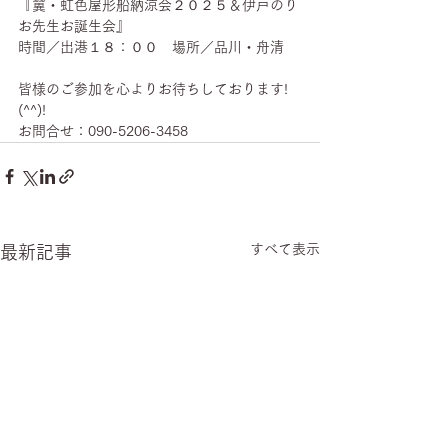
『翼・虹色屋形船納涼会２０２５＆伊戸のり
お先生お誕生会』
時間／出港１８：００　場所／品川・舟清
皆様のご参加を心よりお待ちしております!
(^^)!
お問合せ：090-5206-3458
すべて表示
最新記事