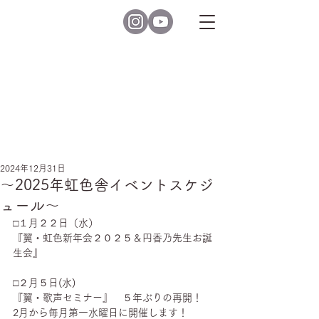
2024年12月31日
～2025年虹色舎イベントスケジ
ュール～
□１月２２日（水）
『翼・虹色新年会２０２５＆円香乃先生お誕
生会』
□２月５日(水)
『翼・歌声セミナー』　５年ぶりの再開！　
2月から毎月第一水曜日に開催します！