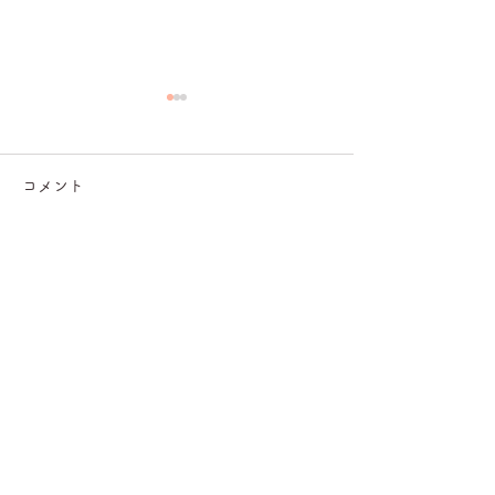
コメント
コメントを追加…
【亜蘭ファーストコンサ
【亜蘭・「新B
ート2026】先行予約・5
た」出演決定】
月20日開始！