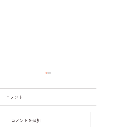
コメント
コメントを追加…
【亜蘭ファーストコンサ
【亜蘭・「新B
ート2026】先行予約・5
た」出演決定】