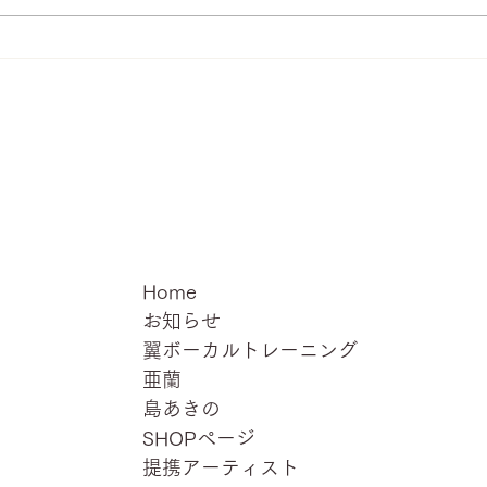
【亜蘭ファーストコンサート
【亜
2026】先行予約・5月20日開
出演
始！
Home
お知らせ
翼ボーカルトレーニング
亜蘭
島あきの
SHOPページ
提携アーティスト