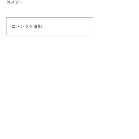
コメント
コメントを追加…
【亜蘭ファーストコンサ
【亜蘭・「新B
ート2026】先行予約・5
た」出演決定】
月20日開始！
株式会社 虹色舎
〒171-0033
東京都豊島区高田2-17-18-206
TEL：
03-5950-2484